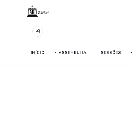
Início
|
Sessões
|
Sessão extraordinária de 31.
INÍCIO
ASSEMBLEIA
SESSÕES